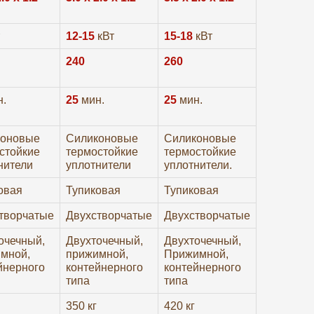
12-15
кВт
15-18
кВт
240
260
.
25
мин.
25
мин.
коновые
Силиконовые
Силиконовые
стойкие
термостойкие
термостойкие
нители
уплотнители
уплотнители.
овая
Тупиковая
Тупиковая
творчатые
Двухстворчатые
Двухстворчатые
очечный,
Двухточечный,
Двухточечный,
мной,
прижимной,
Прижимной,
йнерного
контейнерного
контейнерного
типа
типа
350 кг
420 кг