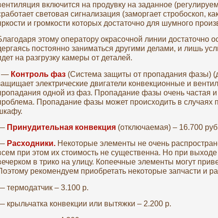
вентиляция включится на продувку на заданное (регулируемо
сработает световая сигнализация (заморгает стробоскоп, ка
яркости и громкости которых достаточно для шумного произ
Благодаря этому оператору окрасочной линии достаточно о
дергаясь постоянно заниматься другими делами, и лишь ус
идет на разгрузку камеры от деталей.
—
Контроль фаз
(Система защиты от пропадания фазы) (
защищает электрические двигатели конвекционные и вентиля
пропадания одной из фаз. Пропадание фазы очень частая 
проблема. Пропадание фазы может происходить в случаях 
шкафу.
—
Принудительная конвекция
(отключаемая) – 16.700 руб
—
Расходники.
Некоторые элементы не очень распростране
всем при этом их стоимость не существенна. Но при выходе 
вечерком в трико на улицу. Копеечные элементы могут прив
Поэтому рекомендуем приобретать некоторые запчасти и рас
— термодатчик – 3.100 р.
— крыльчатка конвекции или вытяжки – 2.200 р.