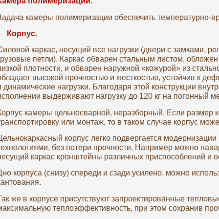
Камера полимеризации.
Задача камеры полимеризации обеспечить температурно-в
—
Корпус.
Силовой каркас, несущий все нагрузки (двери с замками, р
грузовые петли). Каркас обварен стальным листом, обложе
низкой плотности, и обварен наружной «кожурой» из стальн
обладает высокой прочностью и жесткостью, устойчив к д
и динамические нагрузки. Благодаря этой конструкции вну
исполнении выдерживают нагрузку до 120 кг на погонный ме
Корпус камеры цельносварной, неразборный. Если размер к
транспортировку или монтаж, то в таком случае корпус может
Цельнокаркасный корпус легко подвергается модернизаци
технологиями, без потери прочности. Например можно нава
несущий каркас кронштейны различных приспособлений и осн
Дно корпуса (снизу) спереди и сзади усилено, можно испол
кантования.
Так же в корпусе присутствуют запроектированные тепловы
максимальную теплоэффективность, при этом сохранив проч