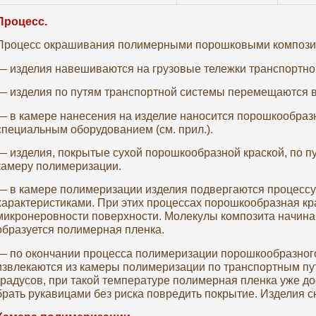
Процесс.
Процесс окрашивания полимерными порошковыми композита
— изделия навешиваются на грузовые тележки транспортно
— изделия по путям транспортной системы перемещаются в
— в камере нанесения на изделие наносится порошкообраз
специальным оборудованием (см. прил.).
— изделия, покрытые сухой порошкообразной краской, по 
камеру полимеризации.
— в камере полимеризации изделия подвергаются процесс
характеристиками. При этих процессах порошкообразная кр
микронеровности поверхности. Молекулы композита начина
образуется полимерная пленка.
— по окончании процесса полимеризации порошкообразного
извлекаются из камеры полимеризации по транспортным пут
градусов, при такой температуре полимерная пленка уже д
брать рукавицами без риска повредить покрытие. Изделия 