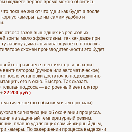
ном бюджете первое время можно обойтись.
о пока не знают что где и как будет, а после
 корпус камеры где им самим удобно и
и.
я отсоса газов вышедших из рельсовых
ей зонты мало эффективны, так как даже при
ь ту лавину дыма «выливающуюся в потолок».
тиляторе схожей производительности это будет
овой) встраивается вентилятор, и выходит
ие вентилятором (ручное или автоматическое)
что после установки достаточно подсоединить
ащить его в окно. Быстро. Так сказать
 + клапан подсоса — встроенный вентилятор
 +
22.200 руб
.
)
томатическое (по событиям и алгоритмам).
вуковая сигнализации об окончании процесса.
ации на заданный температурный режим,
иляции, плавно удаляющих самый жирный дым,
утри камеры. По завершении процесса выдержки