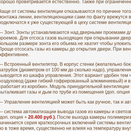
хорошо проветривается естественно. Также при ограничен
Чаще от системы вентиляции отказываются по причине того чт
монтажа линии, вентиляционщики сами по факту врежутся в
подключатся к уже существующей в цеху системе вентиляци
— Зонт. Зонты устанавливаются над дверными проемами дл
проемов. Для отсоса газов выходящих при открывании двер
большом размере зонта его объема не хватит чтобы уловит
Проще отсосать газы из камеры до открытия двери. При вен
эффективнее.
— Встроенный вентилятор. В корпус стенки (желательно бок
патрубок (диаметром от 100 мм до сколько надо), управлен
выводится из шкафа управления. Этот вариант удобен тем 
воздуховод (даже гибкий гофрированный алюминиевый) и выт
«работает из коробки». Модуль принудительной вентиляции
выталкивает газы и дым по трубе из помещения (доп. опция
— Управление вентиляцией может быть как ручное, так и ав
— система автоматизации вывода газов из камеры и светоз
(доп. опция +
20.400 руб
.
).
После выхода камеры полимериз
начинается серия краткосрочных включений системы вент
но в тоже время, существенно не влияя на температуру вн