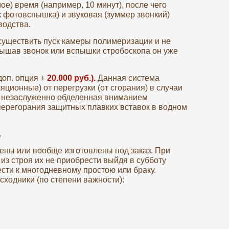
е) время (например, 10 минут), после чего
к фотовспышка) и звуковая (зуммер звонкий)
водства.
существить пуск камеры полимеризации и не
лышав звонок или вспышки стробоскопа он уже
доп. опция +
20.000 руб.).
Данная система
ционные) от перегрузки (от сгорания) в случаи
и незаслуженно обделенная вниманием
перегорания защитных плавких вставок в водном
.
ны или вообще изготовлены под заказ. При
из строя их не приобрести выйдя в субботу
ести к многодневному простою или браку.
ходники (по степени важности):