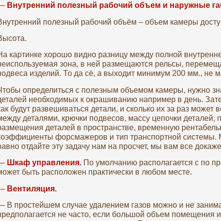
—
Внутренний полезный рабочий объем и наружные г
Внутренний полезный рабочий объём – объем камеры досту
Высота.
На картинке хорошо видно разницу между полной внутренне
неиспользуемая зона, в ней размещаются рельсы, перемеща
подвеса изделий. То да сё, а выходит минимум 200 мм., не м
Чтобы определиться с полезным объемом камеры, нужно зн
деталей необходимых к окрашиванию например в день. Зат
как будут развешиваться детали, и сколько их за раз может 
между деталями, крючки подвесов, массу цепочки деталей,
размещения деталей в пространстве, временную рентабельн
коэффициенты форсмажеров и тип транспортной системы. Мо
равно отдайте эту задачу нам на просчет, мы вам все докаж
—
Шкаф управления.
По умолчанию располагается с по пр
может быть расположен практически в любом месте.
—
Вентиляция.
— В простейшем случае удалением газов можно и не заним
предполагается не часто, если большой объем помещения 