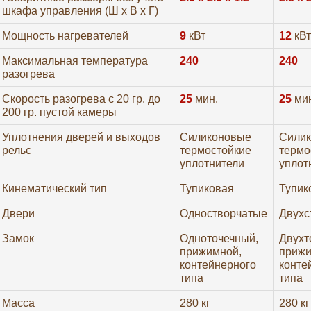
шкафа управления (Ш х В х Г)
Мощность нагревателей
9
кВт
12
кВт
Максимальная температура
240
240
разогрева
Скорость разогрева с 20 гр. до
25
мин.
25
мин
200 гр. пустой камеры
Уплотнения дверей и выходов
Силиконовые
Сили
рельс
термостойкие
термо
уплотнители
уплот
Кинематический тип
Тупиковая
Тупик
Двери
Одностворчатые
Двухс
Замок
Одноточечный,
Двухт
прижимной,
прижи
контейнерного
конте
типа
типа
Масса
280 кг
280 кг