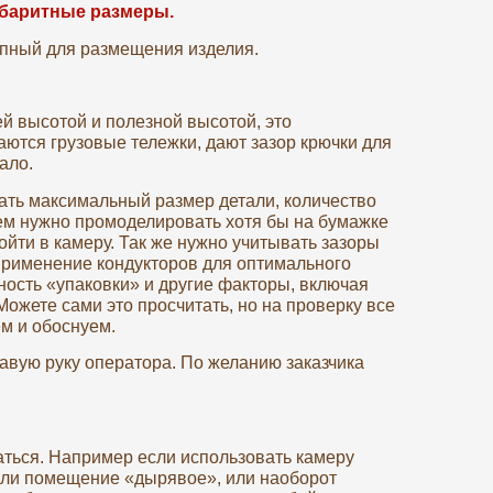
абаритные размеры.
пный для размещения изделия.
й высотой и полезной высотой, это
ются грузовые тележки, дают зазор крючки для
ало.
ать максимальный размер детали, количество
ем нужно промоделировать хотя бы на бумажке
войти в камеру. Так же нужно учитывать зазоры
 применение кондукторов для оптимального
ость «упаковки» и другие факторы, включая
жете сами это просчитать, но на проверку все
ем и обоснуем.
авую руку оператора. По желанию заказчика
аться. Например если использовать камеру
или помещение «дырявое», или наоборот