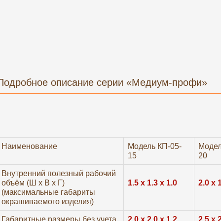
Подробное описание серии «Медиум-профи»
Наименование
Модель КП-05-
Модел
15
20
Внутренний полезный рабочий
объём (Ш х В х Г)
1.5 х 1.3 х 1.0
2.0 х 
(максимальные габариты
окрашиваемого изделия)
Габаритные размеры без учета
2.0 х 2.0 х 1.2
2.5 х 