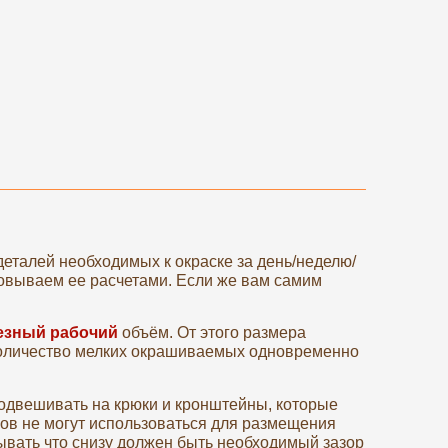
деталей необходимых к окраске за день/неделю/
овываем ее расчетами. Если же вам самим
езный рабочий
объём. От этого размера
количество мелких окрашиваемых одновременно
одвешивать на крюки и кронштейны, которые
ров не могут использоваться для размещения
ывать что снизу должен быть необходимый зазор