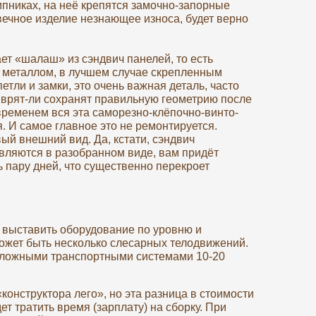
пниках, на неё крепятся замочно-запорные
вечное изделие незнающее износа, будет верно
т «шалаш» из сэндвич панелей, то есть
м металлом, в лучшем случае скрепленным
тли и замки, это очень важная деталь, часто
 врят-ли сохранят правильную геометрию после
временем вся эта саморезно-клёпочно-винто-
. И самое главное это не ремонтируется.
ый внешний вид. Да, кстати, сэндвич
авляются в разобранном виде, вам придёт
ь пару дней, что существенно перекроет
 выставить оборудование по уровню и
 может быть несколько слесарных телодвижений.
о сложными транспортными системами 10-20
онструктора лего», но эта разница в стоимости
дет тратить время (зарплату) на сборку. При