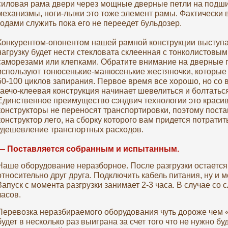
силовая рама двери через мощные дверные петли на подши
механизмы, ноги-лыжи это тоже элемент рамы. Фактически 
годами служить пока его не переедет бульдозер.
Конкурентом-опонентом нашей рамной конструкции выступае
нагрузку будет нести стекловата склеенная с тонколистовы
саморезами или клепками. Обратите внимание на дверные пе
используют тонюсенькие-манюсенькие жестяночки, которые
50-100 циклов запирания. Первое время все хорошо, но со 
гаечо-клеевая конструкция начинает шевелиться и болтаться
Единственное преимущество сэндвич технологии это красив
конструкторы не переносят транспортировки, поэтому пост
конструктор лего, на сборку которого вам придется потратит
удешевление транспортных расходов.
— Поставляется собранным и испытанным.
Наше оборудование неразборное. После разгрузки остается
относительно друг друга. Подключить кабель питания, ну и
Запуск с момента разгрузки занимает 2-3 часа. В случае с
часов.
Перевозка неразбираемого оборудования чуть дороже чем «к
будет в несколько раз выиграна за счет того что не нужно бу