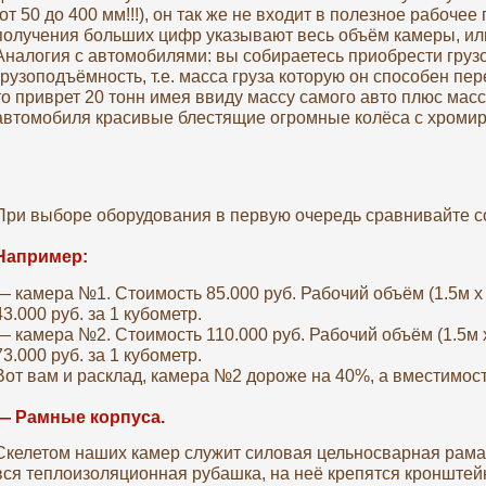
(от 50 до 400 мм!!!), он так же не входит в полезное рабоч
получения больших цифр указывают весь объём камеры, и
Аналогия с автомобилями: вы собираетесь приобрести грузо
грузоподъёмность, т.е. масса груза которую он способен пере
то приврет 20 тонн имея ввиду массу самого авто плюс масса
автомобиля красивые блестящие огромные колёса с хроми
При выборе оборудования в первую очередь сравнивайте с
Например:
— камера №1. Стоимость 85.000 руб. Рабочий объём (1.5м х 1
43.000 руб. за 1 кубометр.
— камера №2. Стоимость 110.000 руб. Рабочий объём (1.5м х
73.000 руб. за 1 кубометр.
Вот вам и расклад, камера №2 дороже на 40%, а вместимо
— Рамные корпуса.
Скелетом наших камер служит силовая цельносварная рама, 
вся теплоизоляционная рубашка, на неё крепятся кронштейн