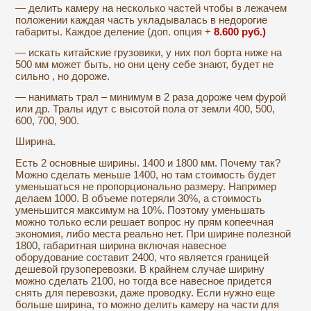
— делить камеру на несколько частей чтобы в лежачем
положении каждая часть укладывалась в недорогие
габариты. Каждое деление (доп. опция +
8.600 руб.)
— искать китайские грузовики, у них пол борта ниже на
500 мм может быть, но они цену себе знают, будет не
сильно , но дороже.
— нанимать трал – минимум в 2 раза дороже чем фурой
или др. Тралы идут с высотой пола от земли 400, 500,
600, 700, 900.
Ширина.
Есть 2 основные ширины. 1400 и 1800 мм. Почему так?
Можно сделать меньше 1400, но там стоимость будет
уменьшаться не пропорционально размеру. Например
делаем 1000. В объеме потеряли 30%, а стоимость
уменьшится максимум на 10%. Поэтому уменьшать
можно только если решает вопрос ну прям копеечная
экономия, либо места реально нет. При ширине полезной
1800, габаритная ширина включая навесное
оборудование составит 2400, что является границей
дешевой грузоперевозки. В крайнем случае ширину
можно сделать 2100, но тогда все навесное придется
снять для перевозки, даже проводку. Если нужно еще
больше ширина, то можно делить камеру на части для