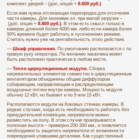
комплект дверей – (доп. опция +
8.600 руб.)
Если вам нужна отсекающая перегородка для отсечения
части камеры. Для экономии эл. при малой загрузке –
(доп. опция +
8.800 руб.).
В этом есть смысл только в
камерах длинной более 4000 мм. либо если камера более
90% времени будет работать в «усеченном» режиме.
Считать нужно уже на рентабельность этого действия.
—
Шкаф управления.
По умолчанию располагается с по
правую руку оператора. По желанию заказчика может
быть расположен практически в любом месте.
—
Тепло-циркуляционные модули.
Сборка
нагревательных элементов совместно в циркуляционным
вентилятором объединены общим диффузором
собирающим, направляющим и распределяющим
воздушные потоки внутри камеры. Мощность модуля
обычно 12 кВт, но бывают и по 9 или 15 кВт.
Располагаются модули на боковых стенках камеры. В
редких случаях, когда есть необходимость работать без
принудительной конвекции, нагреватели можно
разместить на полу. В этом случае проигрывается
полезная высота – примерно 200-300 мм., и появляется
необходимость защитить нагреватели от возможности
повреждения упавшими деталями. Как существенный