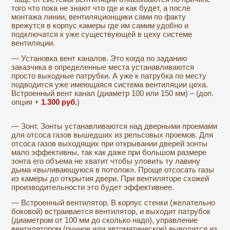
того что пока не знают что где и как будет, а после
монтажа линии, вентиляционщики сами по факту
врежутся в корпус камеры где им самим удобно и
подключатся к уже существующей в цеху системе
вентиляции.
— Установка вент каналов. Это когда по заданию
заказчика в определенные места устанавливаются
просто выходные патрубки. А уже к патрубка по месту
подводится уже имеющаяся система вентиляции цеха.
Встроенный вент канал (диаметр 100 или 150 мм) – (доп.
опция +
1.300
руб.
)
— Зонт. Зонты устанавливаются над дверными проемами
для отсоса газов вышедших из рельсовых проемов. Для
отсоса газов выходящих при открывании дверей зонты
мало эффективны, так как даже при большом размере
зонта его объема не хватит чтобы уловить ту лавину
дыма «выливающуюся в потолок». Проще отсосать газы
из камеры до открытия двери. При вентиляторе схожей
производительности это будет эффективнее.
— Встроенный вентилятор. В корпус стенки (желательно
боковой) встраивается вентилятор, и выходит патрубок
(диаметром от 100 мм до сколько надо), управление
вентилятором (ручное или автоматическое) выводится из