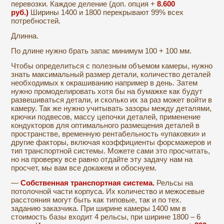
перевозки. Каждое деление (доп. опция +
8.600
руб.)
Ширины 1400 и 1800 перекрывают 99% всех
потребностей.
Длинна.
По длине нужно брать запас минимум 100 + 100 мм.
Чтобы определиться с полезным объемом камеры, нужно
знать максимальный размер детали, количество деталей
необходимых к окрашиванию например в день. Затем
нужно промоделировать хотя бы на бумажке как будут
развешиваться детали, и сколько их за раз может войти в
камеру. Так же нужно учитывать зазоры между деталями,
крючки подвесов, массу цепочки деталей, применение
кондукторов для оптимального размещения деталей в
пространстве, временную рентабельность «упаковки» и
другие факторы, включая коэффициенты форсмажеров и
тип транспортной системы. Можете сами это просчитать,
но на проверку все равно отдайте эту задачу нам на
просчет, мы вам все докажем и обоснуем.
—
Собственная транспортная система.
Рельсы на
потолочной части корпуса. Их количество и межосевые
расстояния могут быть как типовые, так и по тех.
заданию заказчика. При ширине камеры 1400 мм в
стоимость базы входит 4 рельсы, при ширине 1800 – 6