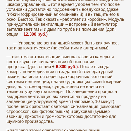
шкафа управления. Этот вариант удобен тем что после
установки достаточно подсоединить воздуховод (даже
гибкий гофрированный алюминиевый) и вытащить его в
окно. Быстро. Так сказать «работает из коробки». Модуль
принудительной вентиляции – встроенный вентилятор
выталкивает газы и дым по трубе из помещения (доп.
опция +
12.300
руб
.
)
— Управление вентиляцией может быть как ручное,
так и автоматическое (по событиям и алгоритмам).
— система автоматизации вывода газов из камеры и
свето-звуковая сигнализации об окончании
процесса. (доп. опция +
6.300
руб
.
).
После выхода
камеры полимеризации на заданный температурный
режим, начинается серия краткосрочных включений
системы вентиляции, плавно удаляющих самый жирный
дым, но в тоже время, существенно не влияя на
температуру внутри камеры. По завершении процесса
выдержки вентиляция включится на продувку на
заданное (регулируемое) время (например, 10 минут),
после чего сработает световая сигнализация (заморгает
стробоскоп, как фотовспышка) и звуковая (зуммер
звонкий) яркости и громкости которых достаточно для
шумного производства.
Благодаря этому оператору окрасочной линии