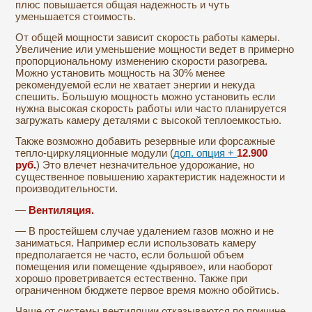
плюс повышается общая надежность и чуть
уменьшается стоимость.
От общей мощности зависит скорость работы камеры.
Увеличение или уменьшение мощности ведет в примерно
пропорциональному изменению скорости разогрева.
Можно установить мощность на 30% менее
рекомендуемой если не хватает энергии и некуда
спешить. Большую мощность можно установить если
нужна высокая скорость работы или часто планируется
загружать камеру деталями с высокой теплоемкостью.
Также возможно добавить резервные или форсажные
тепло-циркуляционные модули (
доп. опция +
12.900
руб.
) Это влечет незначительное удорожание, но
существенное повышению характеристик надежности и
производительности.
—
Вентиляция.
— В простейшем случае удалением газов можно и не
заниматься. Например если использовать камеру
предполагается не часто, если большой объем
помещения или помещение «дырявое», или наоборот
хорошо проветривается естественно. Также при
ограниченном бюджете первое время можно обойтись.
Чаще от системы вентиляции отказываются по причине