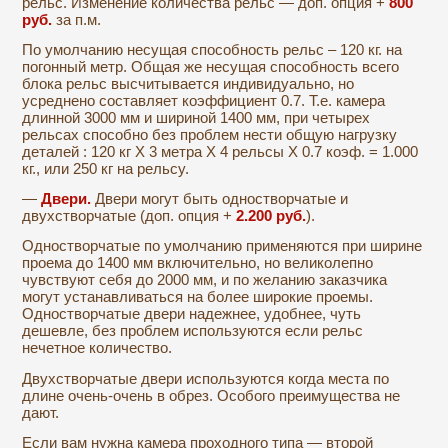
рельс. Изменение количества рельс — доп. опция +
800
руб.
за п.м.
По умолчанию несущая способность рельс – 120 кг. на
погонный метр. Общая же несущая способность всего
блока рельс высчитывается индивидуально, но
усреднено составляет коэффициент 0.7. Т.е. камера
длинной 3000 мм и шириной 1400 мм, при четырех
рельсах способно без проблем нести общую нагрузку
деталей : 120 кг Х 3 метра Х 4 рельсы Х 0.7 коэф. = 1.000
кг., или 250 кг на рельсу.
—
Двери.
Двери могут быть одностворчатые и
двухстворчатые (доп. опция +
2.200 руб
.
).
Одностворчатые по умолчанию применяются при ширине
проема до 1400 мм включительно, но великолепно
чувствуют себя до 2000 мм, и по желанию заказчика
могут устанавливаться на более широкие проемы.
Одностворчатые двери надежнее, удобнее, чуть
дешевле, без проблем используются если рельс
нечетное количество.
Двухстворчатые двери используются когда места по
длине очень-очень в обрез. Особого преимущества не
дают.
Если вам нужна камера проходного типа — второй