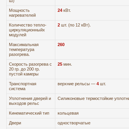
Ш)
Мощность
24
кВт.
нагревателей
Количество тепло-
2
шт. (по 12 кВт).
циркуляционныйх
модулей
Максимальная
260
температура
разогрева.
Скорость разогрева с
2
5
мин.
20 гр. до 200 гр.
пустой камеры
Транспортная
верхние рельсы —
4
шт.
система
Уплотнения дверей и
Силиконовые термостойкие уплотн
выходов рельс
Кинематический тип
кольцевая
Двери
одностворчатые