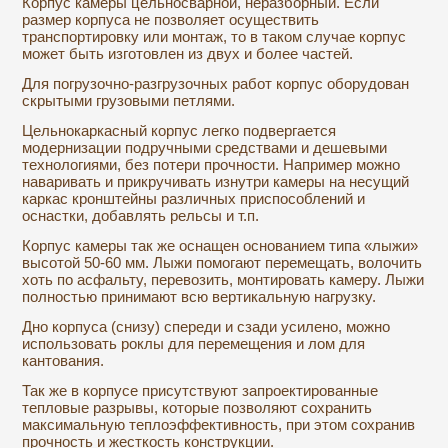
Корпус камеры цельносварной, неразборный. Если
размер корпуса не позволяет осуществить
транспортировку или монтаж, то в таком случае корпус
может быть изготовлен из двух и более частей.
Для погрузочно-разгрузочных работ корпус оборудован
скрытыми грузовыми петлями.
Цельнокаркасный корпус легко подвергается
модернизации подручными средствами и дешевыми
технологиями, без потери прочности. Например можно
наваривать и прикручивать изнутри камеры на несущий
каркас кронштейны различных приспособлений и
оснастки, добавлять рельсы и т.п.
Корпус камеры так же оснащен основанием типа «лыжи»
высотой 50-60 мм. Лыжи помогают перемещать, волочить
хоть по асфальту, перевозить, монтировать камеру. Лыжи
полностью принимают всю вертикальную нагрузку.
Дно корпуса (снизу) спереди и сзади усилено, можно
использовать роклы для перемещения и лом для
кантования.
Так же в корпусе присутствуют запроектированные
тепловые разрывы, которые позволяют сохранить
максимальную теплоэффективность, при этом сохранив
прочность и жесткость конструкции.