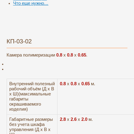
Что еще нужно…
КП-03-02
Камера полимеризации
0.8
x
0.8
x
0.65
.
Внутренний полезный
0.8
х
0.8
х
0.65
м.
рабочий объём (Д х В
х Ш)(максимальные
габариты
окрашиваемого
изделия)
Габаритные размеры
2.8
х
2.6
х
2.0
м.
без учета шкафа
управления (Д х В х