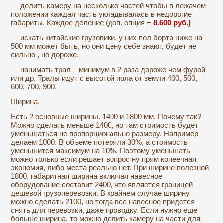
— делить камеру на несколько частей чтобы в лежачем
положении каждая часть укладывалась в недорогие
габариты. Каждое деление (доп. опция +
8.600 руб.)
— искать китайские грузовики, у них пол борта ниже на
500 мм может быть, но они цену себе знают, будет не
сильно , но дороже.
— нанимать трал – минимум в 2 раза дороже чем фурой
или др. Тралы идут с высотой пола от земли 400, 500,
600, 700, 900.
Ширина.
Есть 2 основные ширины. 1400 и 1800 мм. Почему так?
Можно сделать меньше 1400, но там стоимость будет
уменьшаться не пропорционально размеру. Например
делаем 1000. В объеме потеряли 30%, а стоимость
уменьшится максимум на 10%. Поэтому уменьшать
можно только если решает вопрос ну прям копеечная
экономия, либо места реально нет. При ширине полезной
1800, габаритная ширина включая навесное
оборудование составит 2400, что является границей
дешевой грузоперевозки. В крайнем случае ширину
можно сделать 2100, но тогда все навесное придется
снять для перевозки, даже проводку. Если нужно еще
больше ширина, то можно делить камеру на части для