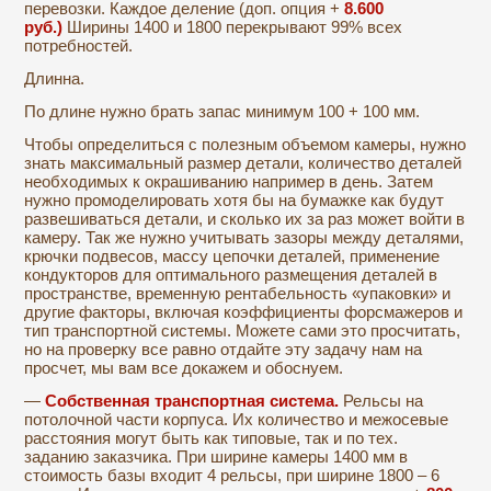
перевозки. Каждое деление (доп. опция +
8.600
руб.)
Ширины 1400 и 1800 перекрывают 99% всех
потребностей.
Длинна.
По длине нужно брать запас минимум 100 + 100 мм.
Чтобы определиться с полезным объемом камеры, нужно
знать максимальный размер детали, количество деталей
необходимых к окрашиванию например в день. Затем
нужно промоделировать хотя бы на бумажке как будут
развешиваться детали, и сколько их за раз может войти в
камеру. Так же нужно учитывать зазоры между деталями,
крючки подвесов, массу цепочки деталей, применение
кондукторов для оптимального размещения деталей в
пространстве, временную рентабельность «упаковки» и
другие факторы, включая коэффициенты форсмажеров и
тип транспортной системы. Можете сами это просчитать,
но на проверку все равно отдайте эту задачу нам на
просчет, мы вам все докажем и обоснуем.
—
Собственная транспортная система.
Рельсы на
потолочной части корпуса. Их количество и межосевые
расстояния могут быть как типовые, так и по тех.
заданию заказчика. При ширине камеры 1400 мм в
стоимость базы входит 4 рельсы, при ширине 1800 – 6