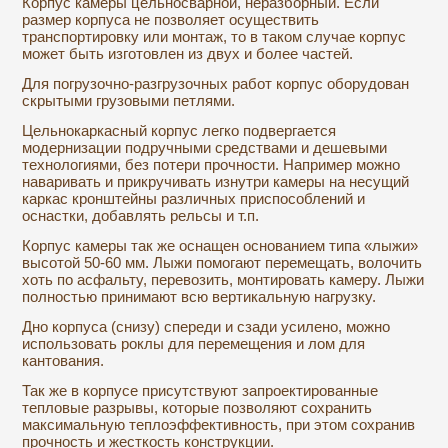
Корпус камеры цельносварной, неразборный. Если
размер корпуса не позволяет осуществить
транспортировку или монтаж, то в таком случае корпус
может быть изготовлен из двух и более частей.
Для погрузочно-разгрузочных работ корпус оборудован
скрытыми грузовыми петлями.
Цельнокаркасный корпус легко подвергается
модернизации подручными средствами и дешевыми
технологиями, без потери прочности. Например можно
наваривать и прикручивать изнутри камеры на несущий
каркас кронштейны различных приспособлений и
оснастки, добавлять рельсы и т.п.
Корпус камеры так же оснащен основанием типа «лыжи»
высотой 50-60 мм. Лыжи помогают перемещать, волочить
хоть по асфальту, перевозить, монтировать камеру. Лыжи
полностью принимают всю вертикальную нагрузку.
Дно корпуса (снизу) спереди и сзади усилено, можно
использовать роклы для перемещения и лом для
кантования.
Так же в корпусе присутствуют запроектированные
тепловые разрывы, которые позволяют сохранить
максимальную теплоэффективность, при этом сохранив
прочность и жесткость конструкции.