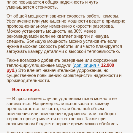
плюс повышается общая надежность и чуть
уменьшается стоимость.
От общей мощности зависит скорость работы камеры.
Увеличение или уменьшение мощности ведет в примерно
пропорциональному изменению скорости разогрева.
Можно установить мощность на 30% менее
рекомендуемой если не хватает энергии и некуда
спешить. Большую мощность можно установить если
нужна высокая скорость работы или часто планируется
загружать камеру деталями с высокой теплоемкостью.
Также возможно добавить резервные или форсажные
тепло-циркуляционные модули (
доп. опция +
12.900
руб.
) Это влечет незначительное удорожание, но
существенное повышению характеристик надежности и
производительности.
—
Вентиляция.
— В простейшем случае удалением газов можно и не
заниматься. Например если использовать камеру
предполагается не часто, если большой объем
помещения или помещение «дырявое», или наоборот
хорошо проветривается естественно. Также при
ограниченном бюджете первое время можно обойтись.
Чаще от системы вентиляции отказываются по причине