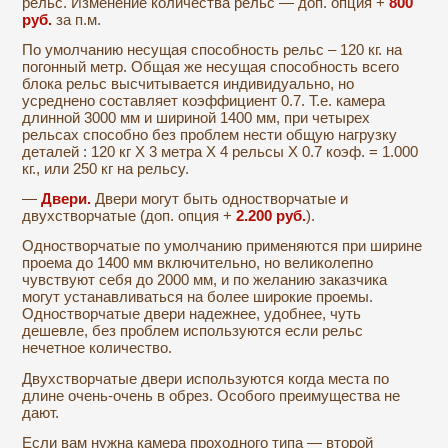
рельс. Изменение количества рельс — доп. опция +
800
руб.
за п.м.
По умолчанию несущая способность рельс – 120 кг. на
погонный метр. Общая же несущая способность всего
блока рельс высчитывается индивидуально, но
усреднено составляет коэффициент 0.7. Т.е. камера
длинной 3000 мм и шириной 1400 мм, при четырех
рельсах способно без проблем нести общую нагрузку
деталей : 120 кг Х 3 метра Х 4 рельсы Х 0.7 коэф. = 1.000
кг., или 250 кг на рельсу.
—
Двери.
Двери могут быть одностворчатые и
двухстворчатые (доп. опция +
2.200 руб
.
).
Одностворчатые по умолчанию применяются при ширине
проема до 1400 мм включительно, но великолепно
чувствуют себя до 2000 мм, и по желанию заказчика
могут устанавливаться на более широкие проемы.
Одностворчатые двери надежнее, удобнее, чуть
дешевле, без проблем используются если рельс
нечетное количество.
Двухстворчатые двери используются когда места по
длине очень-очень в обрез. Особого преимущества не
дают.
Если вам нужна камера проходного типа — второй