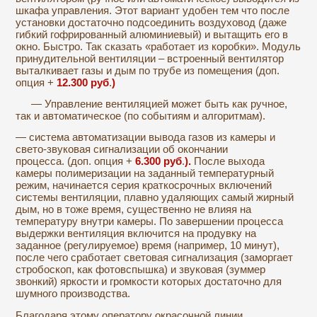
шкафа управления. Этот вариант удобен тем что после
установки достаточно подсоединить воздуховод (даже
гибкий гофрированный алюминиевый) и вытащить его в
окно. Быстро. Так сказать «работает из коробки». Модуль
принудительной вентиляции – встроенный вентилятор
выталкивает газы и дым по трубе из помещения (доп.
опция +
12.300
руб
.
)
— Управление вентиляцией может быть как ручное,
так и автоматическое (по событиям и алгоритмам).
— система автоматизации вывода газов из камеры и
свето-звуковая сигнализации об окончании
процесса. (доп. опция +
6.300
руб
.
).
После выхода
камеры полимеризации на заданный температурный
режим, начинается серия краткосрочных включений
системы вентиляции, плавно удаляющих самый жирный
дым, но в тоже время, существенно не влияя на
температуру внутри камеры. По завершении процесса
выдержки вентиляция включится на продувку на
заданное (регулируемое) время (например, 10 минут),
после чего сработает световая сигнализация (заморгает
стробоскоп, как фотовспышка) и звуковая (зуммер
звонкий) яркости и громкости которых достаточно для
шумного производства.
Благодаря этому оператору окрасочной линии