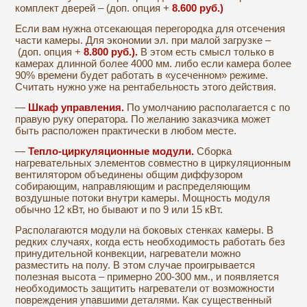
комплект дверей – (доп. опция +
8.600 руб.)
Если вам нужна отсекающая перегородка для отсечения
части камеры. Для экономии эл. при малой загрузке –
(доп. опция +
8.800 руб.).
В этом есть смысл только в
камерах длинной более 4000 мм. либо если камера более
90% времени будет работать в «усеченном» режиме.
Считать нужно уже на рентабельность этого действия.
—
Шкаф управления.
По умолчанию располагается с по
правую руку оператора. По желанию заказчика может
быть расположен практически в любом месте.
—
Тепло-циркуляционные модули.
Сборка
нагревательных элементов совместно в циркуляционным
вентилятором объединены общим диффузором
собирающим, направляющим и распределяющим
воздушные потоки внутри камеры. Мощность модуля
обычно 12 кВт, но бывают и по 9 или 15 кВт.
Располагаются модули на боковых стенках камеры. В
редких случаях, когда есть необходимость работать без
принудительной конвекции, нагреватели можно
разместить на полу. В этом случае проигрывается
полезная высота – примерно 200-300 мм., и появляется
необходимость защитить нагреватели от возможности
повреждения упавшими деталями. Как существенный