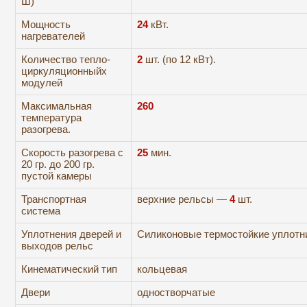
Ш)
Мощность
24
кВт.
нагревателей
Количество тепло-
2
шт. (по 12 кВт).
циркуляционныйх
модулей
Максимальная
260
температура
разогрева.
Скорость разогрева с
2
5
мин.
20 гр. до 200 гр.
пустой камеры
Транспортная
верхние рельсы —
4
шт.
система
Уплотнения дверей и
Силиконовые термостойкие уплотн
выходов рельс
Кинематический тип
кольцевая
Двери
одностворчатые