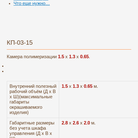
Что еще нужно…
КП-03-15
Камера полимеризации
1.5
x
1.3
x
0.65
.
Внутренний полезный
1.5
х
1.3
х
0.65
м.
рабочий объём (Д х В
х Ш)(максимальные
габариты
окрашиваемого
изделия)
Габаритные размеры
2.8
х
2.6
х
2.0
м.
без учета шкафа
управления (Д х В х