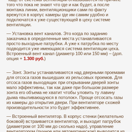
того что пока не знают что где и как будет, а после
монтажа линии, вентиляционщики сами по факту
врежутся в корпус камеры где им самим удобно и
подключатся к уже существующей в цеху системе
вентиляции.
— Установка вент каналов. Это когда по заданию
заказчика в определенные места устанавливаются
просто выходные патрубки. А уже к патрубка по месту
подводится уже имеющаяся система вентиляции цеха.
Встроенный вент канал (диаметр 100 или 150 мм) – (доп.
опция +
1.300
руб.
)
— Зонт. Зонты устанавливаются над дверными проемами
для отсоса газов вышедших из рельсовых проемов. Для
отсоса газов выходящих при открывании дверей зонты
мало эффективны, так как даже при большом размере
зонта его объема не хватит чтобы уловить ту лавину
дыма «выливающуюся в потолок». Проще отсосать газы
из камеры до открытия двери. При вентиляторе схожей
производительности это будет эффективнее.
— Встроенный вентилятор. В корпус стенки (желательно
боковой) встраивается вентилятор, и выходит патрубок
(диаметром от 100 мм до сколько надо), управление
вентилятором (ручное или автоматическое) выводится из