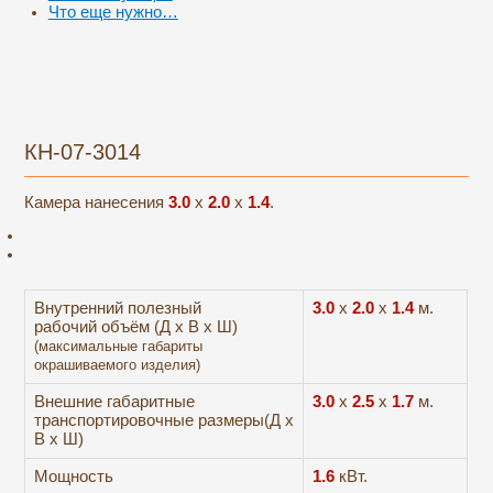
Что еще нужно…
КН-07-3014
Камера нанесения
3.0
x
2.0
x
1.4
.
Внутренний полезный
3.0
х
2.0
х
1.4
м.
рабочий объём (Д х В х Ш)
(максимальные габариты
окрашиваемого изделия)
Внешние габаритные
3.0
х
2.5
х
1.7
м.
транспортировочные размеры(Д х
В х Ш)
Мощность
1.6
кВт.